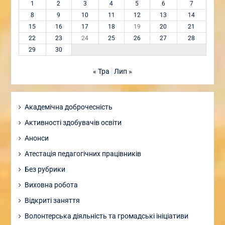
1
2
3
4
5
6
7
8
9
10
11
12
13
14
15
16
17
18
19
20
21
22
23
24
25
26
27
28
29
30
« Тра
Лип »
Академічна доброчесність
Активності здобувачів освіти
Анонси
Атестація педагогічних працівників
Без рубрики
Виховна робота
Відкриті заняття
Волонтерська діяльність та громадські ініціативи