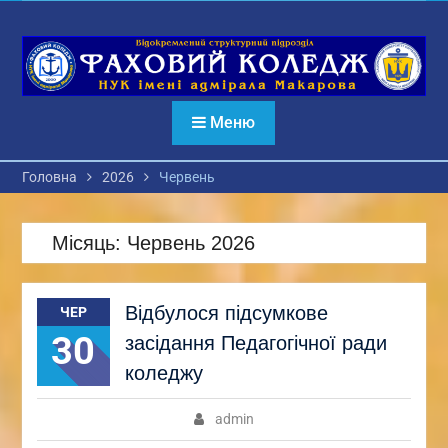
Перейти
до
вмісту
Меню
Головна
2026
Червень
Місяць:
Червень 2026
Відбулося підсумкове
ЧЕР
30
засідання Педагогічної ради
коледжу
admin