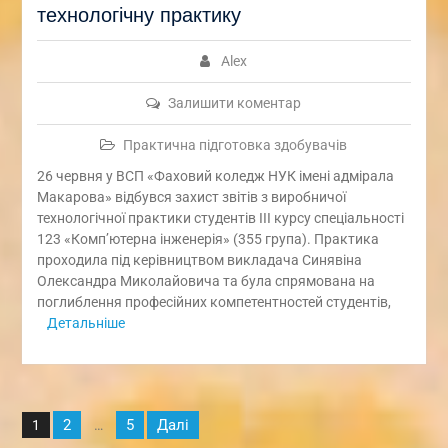
технологічну практику
Alex
Залишити коментар
Практична підготовка здобувачів
26 червня у ВСП «Фаховий коледж НУК імені адмірала
Макарова» відбувся захист звітів з виробничої
технологічної практики студентів ІІІ курсу спеціальності
123 «Комп’ютерна інженерія» (355 група). Практика
проходила під керівництвом викладача Синявіна
Олександра Миколайовича та була спрямована на
поглиблення професійних компетентностей студентів,
Детальніше
Пагінація
2
5
Далі
1
…
записів