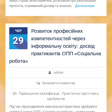
набуті практичні навички, розповіли про реалізовані
проєкти, отриманий досвід та знання,
Детальніше
Розвиток професійних
ЧЕР
29
компетентностей через
інформальну освіту: досвід
практикантів ОПП «Соціальна
робота»
admin
Залишити коментар
Підвищення кваліфікації
,
Практична підготовка
здобувачів
Під час проходження навчальної практики здобувачі
освіти ІІ курсу ОПП «Соціальна робота», окрім інших