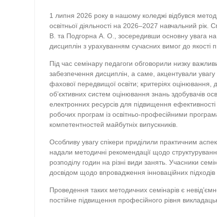
1 липня 2026 року в нашому коледжі відбувся мето
освітньої діяльності на 2026–2027 навчальний рік. 
В. та Подгорна А. О., зосередивши основну увага 
дисциплін з урахуванням сучасних вимог до якості пі
Під час семінару педагоги обговорили низку важли
забезпечення дисциплін, а саме, акцентували увагу
фахової передвищої освіти; критеріях оцінювання,
об’єктивних систем оцінювання знань здобувачів осв
електронних ресурсів для підвищення ефективності 
робочих програм із освітньо-професійними програ
компетентностей майбутніх випускників.
Особливу увагу спікери приділили практичним аспек
надали методичні рекомендації щодо структуруван
розподілу годин на різні види занять. Учасники сем
досвідом щодо впровадження інноваційних підходів 
Проведення таких методичних семінарів є невід’ємн
постійне підвищення професійного рівня викладацько