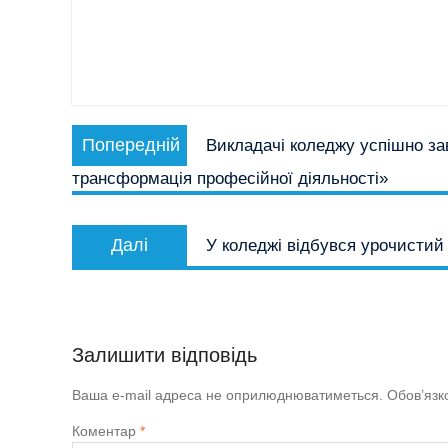
Навігація
Попередній
Попередній
Викладачі коледжу успішно за
записів
запис:
трансформація професійної діяльності»
Наступний
Далі
У коледжі відбувся урочистий 
запис:
Залишити відповідь
Ваша e-mail адреса не оприлюднюватиметься.
Обов’язк
Коментар
*