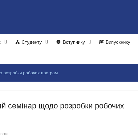
с
Студенту
Вступнику
Випускнику
до розробки робочих програм
ий семінар щодо розробки робочих
віти