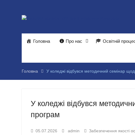
Перейти
до
вмісту
Головна
Про нас
Освітній проце
Головна
У коледжі відбувся методичний семінар що
У коледжі відбувся методичн
програм
05.07.2026
admin
Забезпечення якості ос