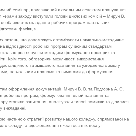
дичний семінар, присвячений актуальним аспектам планування
Спікерами заходу виступили голови циклових комісій – Мирун В.
на особливостях складання робочих програм навчальних
дготовки фахівців.
вих питань, що допоможуть оптимізувати навчально-методичне
 на відповідності робочих програм сучасним стандартам
 детально розглянувши методики формування прозорих та
іти. Крім того, обговорили можливості використання
дистанційного та змішаного навчання та узгодженість змісту
мами, навчальними планами та вимогами до формування
там оформлення документації. Мирун В. В. та Подгорна А. О.
ня робочих програм, формулювання цілей навчання та
інару ставили запитання, аналізували типові помилки та ділилися
у викладанні.
ою частиною стратегії розвитку нашого коледжу, спрямованої на
го складу та вдосконалення якості освітніх послуг.