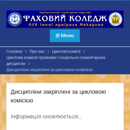
Перейти
до
вмісту
Меню
Головна
Про нас
Циклові комісії
Циклова комісія правових і соціально-гуманітарних
дисциплін
Дисципліни закріплені за цикловою комісією
Дисципліни закріплені за цикловою
комісією
Інформація оновлюється…