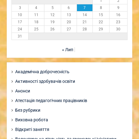
1
2
3
4
5
6
7
8
9
10
11
12
13
14
15
16
17
18
19
20
21
22
23
24
25
26
27
28
29
30
31
« Лип
Академічна доброчесність
Активності здобувачів освіти
Анонси
Атестація педагогічних працівників
Без рубрики
Виховна робота
Відкриті заняття
Волонтерська діяльність та громадські ініціативи