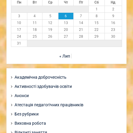
Пн
Вт
Ср
Чт
Пт
Сб
Нд
1
2
3
4
5
6
7
8
9
10
11
12
13
14
15
16
17
18
19
20
21
22
23
24
25
26
27
28
29
30
31
« Лип
Академічна доброчесність
Активності здобувачів освіти
Анонси
Атестація педагогічних працівників
Без рубрики
Виховна робота
Відкриті заняття