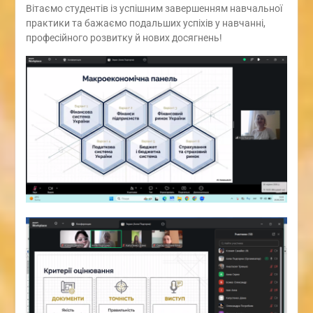
Вітаємо студентів із успішним завершенням навчальної
практики та бажаємо подальших успіхів у навчанні,
професійного розвитку й нових досягнень!