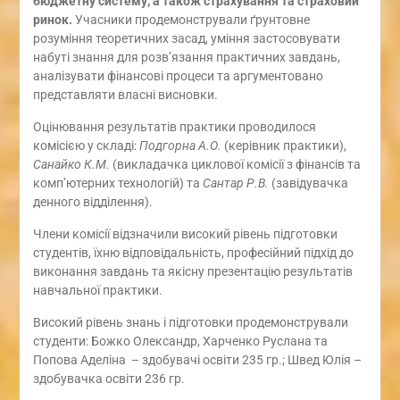
бюджетну систему, а також страхування та страховий
ринок
.
Учасники продемонстрували ґрунтовне
розуміння теоретичних засад, уміння застосовувати
набуті знання для розв’язання практичних завдань,
аналізувати фінансові процеси та аргументовано
представляти власні висновки.
Оцінювання результатів практики проводилося
комісією у складі:
Подгорна А.О.
(керівник практики),
Санайко К.М.
(викладачка циклової комісії з фінансів та
комп’ютерних технологій) та
Сантар Р.В.
(завідувачка
денного відділення).
Члени комісії відзначили високий рівень підготовки
студентів, їхню відповідальність, професійний підхід до
виконання завдань та якісну презентацію результатів
навчальної практики.
Високий рівень знань і підготовки продемонстрували
студенти: Божко Олександр, Харченко Руслана та
Попова Аделіна – здобувачі освіти 235 гр.; Швед Юлія –
здобувачка освіти 236 гр.