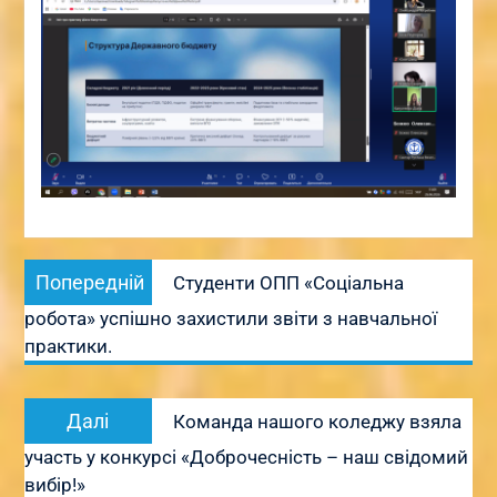
Навігація
Попередній
Попередній
Студенти ОПП «Соціальна
записів
запис:
робота» успішно захистили звіти з навчальної
практики.
Наступний
Далі
Команда нашого коледжу взяла
запис:
участь у конкурсі «Доброчесність – наш свідомий
вибір!»