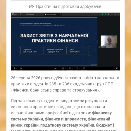
Практична підготовка здобувачів
26 червня 2026 року відбувся захист звітів з навчальної
практики студентів 235 та 236 академічних груп ОПП
«Фінанси, банківська справа та страхування».
Під час захисту студенти представили результати
виконання практичних завдань, що охоплювали
ключові напрями професійної підготовки:
фінансову
систему України, фінанси підприємств, фінансовий
ринок України, податкову систему України, бюджет і