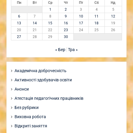
Пн
Вт
Ср
Чт
Пт
Сб
Нд
1
2
3
4
5
6
7
8
9
10
11
12
13
14
15
16
17
18
19
20
21
22
23
24
25
26
27
28
29
30
« Бер
Тра »
Академічна доброчесність
Активності здобувачів освіти
Анонси
Атестація педагогічних працівників
Без рубрики
Виховна робота
Відкриті заняття