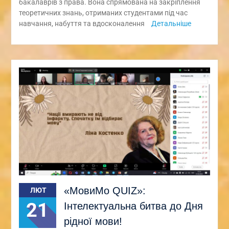
бакалаврів з права. Вона спрямована на закріплення
теоретичних знань, отриманих студентами під час
навчання, набуття та вдосконалення
Детальніше
«МовиМо QUIZ»:
ЛЮТ
21
Інтелектуальна битва до Дня
рідної мови!