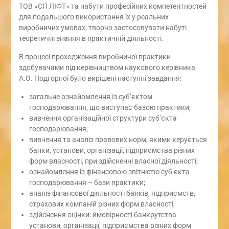
ТОВ «СП ЛІФТ» та набути професійних компетентностей
для подальшого використання їх у реальних
виробничих умовах, творчо застосовувати набуті
теоретичні знання в практичній діяльності.
В процесі проходження виробничої практики
здобувачами під керівництвом наукового керівника
А.О. Подгорної було вирішені наступні завдання:
загальне ознайомлення із суб’єктом
господарювання, що виступає базою практики;
вивчення організаційної структури суб’єкта
господарювання;
вивчення та аналіз правових норм, якими керується
банки, установи, організації, підприємства різних
форм власності, при здійсненні власної діяльності;
ознайомлення із фінансовою звітністю суб’єкта
господарювання – бази практики;
аналіз фінансової діяльності банків, підприємств,
страхових компаній різних форм власності;
здійснення оцінки: ймовірності банкрутства
установи, організації, підприємства різних форм