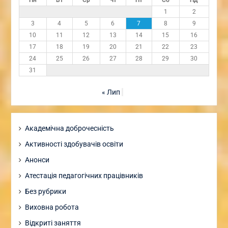
1
2
3
4
5
6
7
8
9
10
11
12
13
14
15
16
17
18
19
20
21
22
23
24
25
26
27
28
29
30
31
« Лип
Академічна доброчесність
Активності здобувачів освіти
Анонси
Атестація педагогічних працівників
Без рубрики
Виховна робота
Відкриті заняття