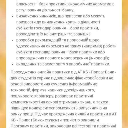
власності – бази практики; економічних нормативів
регулювання діяльності банку;
визначення чинників, що призвели або можуть
призвести до виникнення кризи в діяльності
суб’єктів господарювання – бази практики,
розподілити їх на внутрішні та зовнішні;
розробка рекомендацій та пропозицій щодо
удосконалення окремого напряму (напрямів) роботи
суб’єкта господарювання – бази практики або
впровадження певного нововведення (інновації);
складання та захист звіту з виробничої практики.
Проходження онлайн-практики від АТ КБ «ПриватБанк»
для студентів сприяє підвищенню фінансової освіти на
основі використання сучасних інформаційних
технологій, формує навички дослідницького,
пошукового характеру, розвиває практичні
компетентності на основі отриманих знань, а також
підвищує конкурентоспроможність випускників на
ринку праці. Під час проходження онлайн-практики в АТ
КБ «ПриватБанк» студенти повністю виконали
Програму практики, виконавши всі тестові та практичні