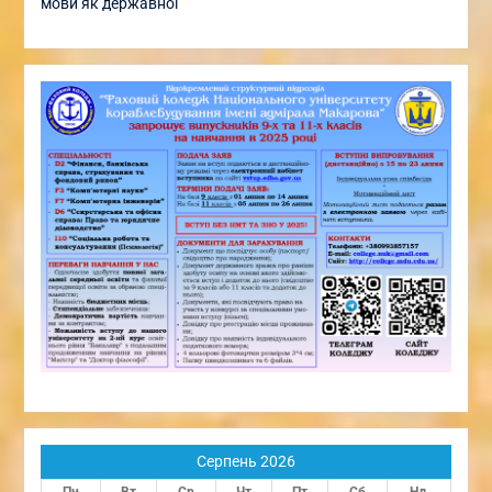
мови як державної
Серпень 2026
Пн
Вт
Ср
Чт
Пт
Сб
Нд