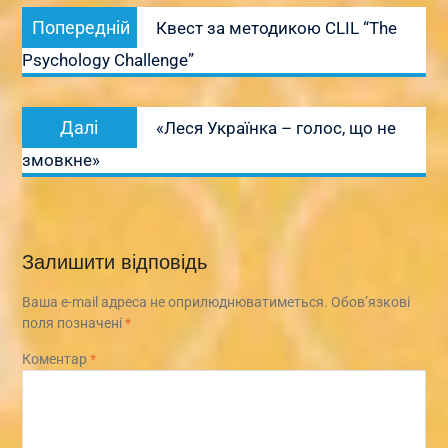
Навігація
Попередній
Попередній
Квест за методикою CLIL “The
записів
запис:
Psychology Challenge”
Наступний
Далі
«Леся Українка – голос, що не
запис:
змовкне»
Залишити відповідь
Ваша e-mail адреса не оприлюднюватиметься.
Обов’язкові
поля позначені
*
Коментар
*