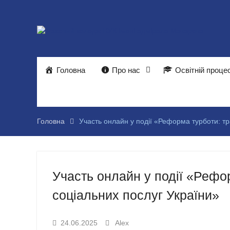
Перейти
до
вмісту
Головна
Про нас
Освітній проце
Головна
Участь онлайн у події «Реформа турботи: т
Участь онлайн у події «Рефо
соціальних послуг України»
24.06.2025
Alex