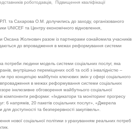
едставників роботодавців
,
Підвищення кваліфікації
Р.П. та Сахарова О.М. долучились до заходу, організованого
имки UNICEF та Центру економічного відновлення,
аїни Оксана Жолнович разом із партнерами ознайомила учасників
глядаються до впровадження в межах реформування системи
 на потреби людини модель системи соціальних послуг, яка
еранів, внутрішньо переміщених осіб та осіб з інвалідністю ‒
или про концепцію майбутніх ключових змін у сфері соціального
ля впровадження в межах реформування системи соціальних
розоре інклюзивне обговорення майбутнього соціальної
ові компоненти реформи: «Індикатори та моніторинг прогресу
г: 6 напрямів, 20 пакетів соціальних послуг», «Джерела
 для доступності та безперервності закупівель».
ення нової соціальної політики з урахуванням реальних потреб
ктик.