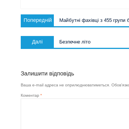
Навігація
Попередній
Попередній
Майбутні фахівці з 455 групи
записів
запис:
Наступний
Далі
Безпечне літо
запис:
Залишити відповідь
Ваша e-mail адреса не оприлюднюватиметься.
Обов’язк
Коментар
*