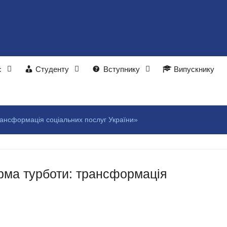
с
Студенту
Вступнику
Випускнику
рансформація соціальних послуг України»
рма турботи: трансформація