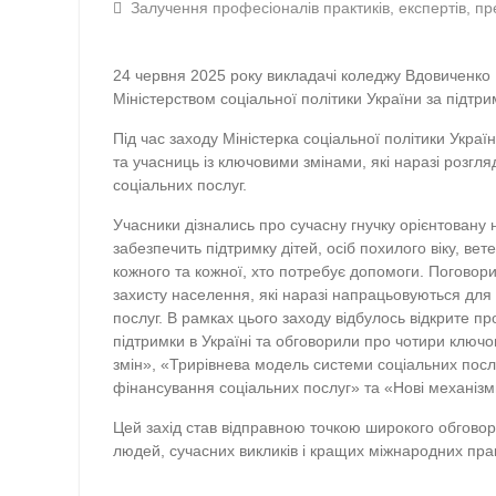
Залучення професіоналів практиків, експертів, пр
24 червня 2025 року викладачі коледжу Вдовиченко 
Міністерством соціальної політики України за підтр
Під час заходу Міністерка соціальної політики Укр
та учасниць із ключовими змінами, які наразі роз
соціальних послуг.
Учасники дізнались про сучасну гнучку орієнтовану
забезпечить підтримку дітей, осіб похилого віку, вет
кожного та кожної, хто потребує допомоги. Поговор
захисту населення, які наразі напрацьовуються д
послуг. В рамках цього заходу відбулось відкрите п
підтримки в Україні та обговорили про чотири ключ
змін», «Трирівнева модель системи соціальних послу
фінансування соціальних послуг» та «Нові механізми
Цей захід став відправною точкою широкого обговор
людей, сучасних викликів і кращих міжнародних пра