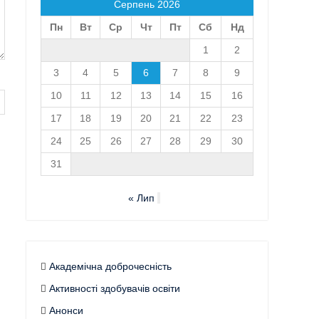
Серпень 2026
Пн
Вт
Ср
Чт
Пт
Сб
Нд
1
2
3
4
5
6
7
8
9
10
11
12
13
14
15
16
17
18
19
20
21
22
23
24
25
26
27
28
29
30
31
« Лип
Академічна доброчесність
Активності здобувачів освіти
Анонси